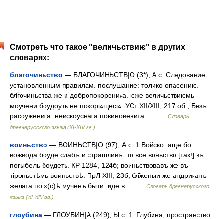
Смотреть что такое "величьствиѥ" в других
словарях:
благочиньство
— БЛАГОЧИНЬСТВ|О (3*), А с. Следование
установленным правилам, послушание: толико опасениѥ.
бл҃гочиньства же и добропокорени˫а. ѥже величьствиѥмь
моучени боудоуть не покорѩщесѩ. УСт XII/XIII, 217 об.; Безъ
расоужени˫а. неискоусна˫а повиновени˫а.… …
Словарь
древнерусского языка (XI-XIV вв.)
воиньство
— ВОИНЬСТВ|О (97), А с. 1.Войско: аще бо
воѥвода боуде слабъ и страшливъ. то все воньство [так!] въ
погыбель боудеть. КР 1284, 124б; воиньствовавъ же въ
тiроньстѣмь воиньствѣ. ПрЛ XIII, 23б; бл҃женыи же андри˫анъ
жела˫а по х(с)ѣ мученъ быти. иде в… …
Словарь древнерусского
языка (XI-XIV вв.)
глоубина
— ГЛОУБИН|А (249), Ы с. 1. Глубина, пространство