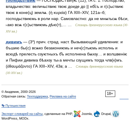
господьствиѥ
— ГОСПОДЬСТВИ|Ѥ (12), ˫А с. 1. Господство,
владычество: величьствиѥ твоѥ доиде до || нб҃съ и г(с)ьствиѥ
твоѥ в коне(ц) землѩ. (ἡ κυρεία) ГА XIII–XIV, 121а–б;
господьствиѥмь в роли нар. Самовластно: да не мнѩтьсѩ бѣси,
˫ако всѩ г(с)ьствиѥмь дѣю(т),… …
Словарь древнерусского языка (XI-
XIV вв.)
дивимъ
— (3*) прич. страд. наст. Вызывающий удивление: и
бъшию бы(с) всѩко безакониѥмь и неч(с)тьѥмь исполнь и
всюдѣ прелесть сѹѥтныхъ б҃ъ исполнена бѩхѹ… и волшвеніѥ
и Пифии дивима бѣахѹ ты˫а мечты сѹщимъ тогда члв(к)мъ.
(ἐθαυμάζοντο) ГА XIII–XIV, 43в; а …
Словарь древнерусского языка
(XI-XIV вв.)
© Академик, 2000-2026
18+
Обратная связь:
Техподдержка
,
Реклама на сайте
👣 Путешествия
Экспорт словарей на сайты
, сделанные на PHP,
Joomla,
Drupal,
WordPress, MODx.