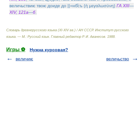
величьствиѥ твоѥ доиде до ||=нб҃съ (ἡ μεγαλωσύνη)
ГА XIII
—
XIV, 121а
—
б
.
Словарь древнерусского языка (XI-XIV вв.) / АН СССР. Институт русского
языка. — М.: Русский язык
.
Главный редактор Р. И. Аванесов
.
1988
.
Игры ⚽
Нужна курсовая?
величиѥ
величьство