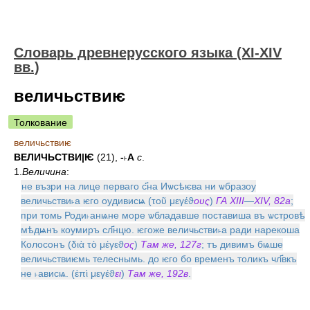
Словарь древнерусского языка (XI-XIV
вв.)
величьствиѥ
Толкование
величьствиѥ
ВЕЛИЧЬСТВИ|Ѥ
(21),
-˫А
с
.
1.
Величина
:
не възри на лице перваго с҃на Иѡсѣѥва ни ѡбразоу
величьстви˫а ѥго оудивисѩ (τοῦ μεγέϑ
ους
)
ГА XIII
—
XIV, 82а
;
при томь Роди˫анѩне море ѡбладавше поставиша въ ѡстровѣ
мѣдѩнъ коумиръ сл҃нцю. ѥгоже величьстви˫а ради нарекоша
Колосонъ (διὰ τὸ μέγεϑ
ος
)
Там же, 127г
; тъ дивимъ бѩше
величьствиѥмь телеснымь. до ѥго бо временъ толикъ чл҃вкъ
не ˫ависѩ. (ἐπὶ μεγέϑ
ει
)
Там же, 192в
.