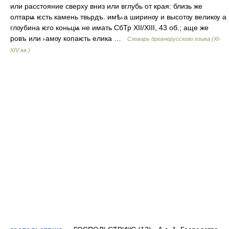
или расстояние сверху вниз или вглубь от края: близь же
олтарѩ ѥсть камень твьрдъ. имѣ˫а ширинѹ и высотѹ великѹ а
глѹбина ѥго коньцѩ не имать СбТр ХІI/ХІІІ, 43 об.; аще же
ровъ или ˫амѹ копаѥть елика …
Словарь древнерусского языка (XI-
XIV вв.)