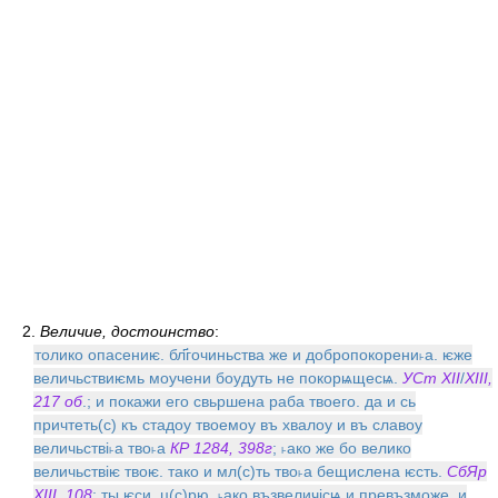
2.
Величие, достоинство
:
толико опасениѥ. бл҃гочиньства же и добропокорени˫а. ѥже
величьствиѥмь моучени боудуть не покорѩщесѩ.
УСт XII
/
XIII,
217 об
.; и покажи его свьршена раба твоего. да и сь
причтеть(с) къ стадоу твоемоу въ хвалоу и въ славоу
величьствi˫а тво˫а
КР 1284, 398г
; ˫ако же бо велико
величьствiѥ твоѥ. тако и мл(с)ть тво˫а бещислена ѥсть.
СбЯр
XIII, 108
; ты ѥси, ц(с)рю, ˫ако възвеличiсѩ и превъзможе, и